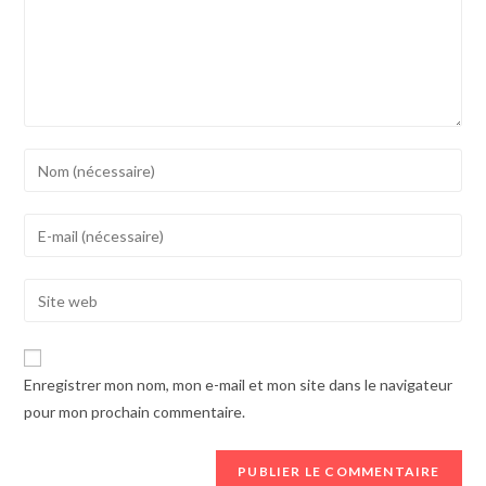
Enter
your
name
Enter
or
your
username
email
Enter
to
address
your
comment
to
website
comment
URL
Enregistrer mon nom, mon e-mail et mon site dans le navigateur
(optional)
pour mon prochain commentaire.