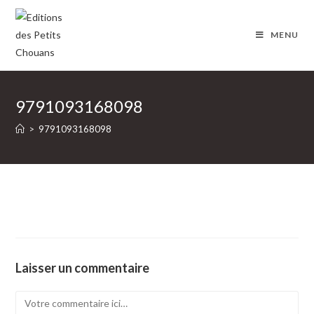
Skip
to
MENU
content
9791093168098
>
9791093168098
Laisser un commentaire
Comment