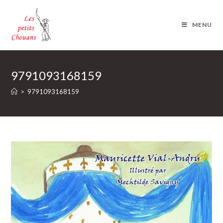
Skip
to
MENU
content
9791093168159
>
9791093168159