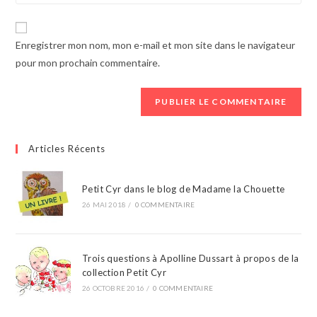
your
comment
to
website
comment
URL
Enregistrer mon nom, mon e-mail et mon site dans le navigateur
(optional)
pour mon prochain commentaire.
Articles Récents
Petit Cyr dans le blog de Madame la Chouette
26 MAI 2018
/
0 COMMENTAIRE
Trois questions à Apolline Dussart à propos de la
collection Petit Cyr
26 OCTOBRE 2016
/
0 COMMENTAIRE