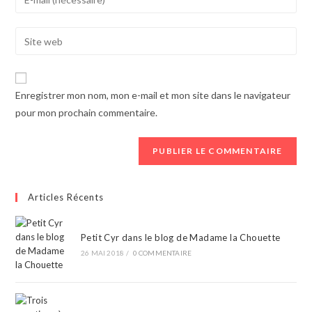
or
your
username
email
Enter
to
address
your
comment
to
website
comment
URL
Enregistrer mon nom, mon e-mail et mon site dans le navigateur
(optional)
pour mon prochain commentaire.
Articles Récents
Petit Cyr dans le blog de Madame la Chouette
26 MAI 2018
/
0 COMMENTAIRE