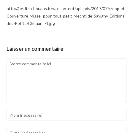
http://petits-chouans.fr/wp-content/uploads/2017/07/cropped-
Couverture-Missel-pour-tout-petit-Mechtilde-Savigny-Editions-
des-Petits-Chouans-1.jpg
Laisser un commentaire
Comment
Enter
your
name
Enter