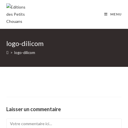
Skip
to
MENU
content
logo-dilicom
>
logo-dilicom
Laisser un commentaire
Comment