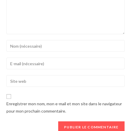
Enter
your
name
Enter
or
your
username
email
Enter
to
address
your
comment
to
website
comment
URL
Enregistrer mon nom, mon e-mail et mon site dans le navigateur
(optional)
pour mon prochain commentaire.